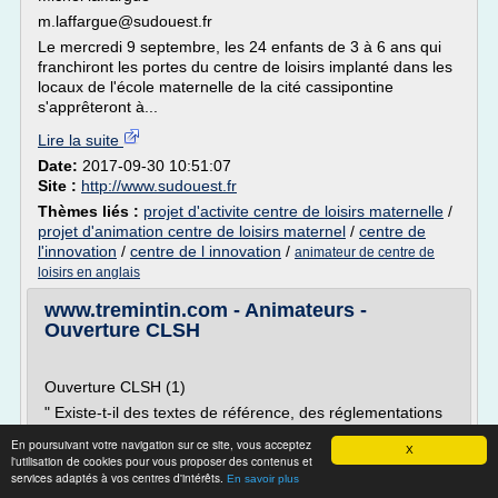
m.laffargue@sudouest.fr
Le mercredi 9 septembre, les 24 enfants de 3 à 6 ans qui
franchiront les portes du centre de loisirs implanté dans les
locaux de l'école maternelle de la cité cassipontine
s'apprêteront à...
Lire la suite
Date:
2017-09-30 10:51:07
Site :
http://www.sudouest.fr
Thèmes liés :
projet d'activite centre de loisirs maternelle
/
projet d'animation centre de loisirs maternel
/
centre de
l'innovation
/
centre de l innovation
/
animateur de centre de
loisirs en anglais
www.tremintin.com - Animateurs -
Ouverture CLSH
Ouverture CLSH (1)
" Existe-t-il des textes de référence, des réglementations
spécifiques, des documents conseils pour l'ouverture d'un
En poursuivant votre navigation sur ce site, vous acceptez
CLSH ? "
X
l'utilisation de cookies pour vous proposer des contenus et
services adaptés à vos centres d'intérêts.
Jacques F (Revigny 55)
En savoir plus