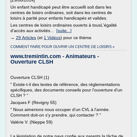
[29/08/2014]
Un enfant handicapé peut être accueilli soit dans les
centres de loisirs ordinaires, soit dans les centres de
loisirs à parité pour enfants handicapés et valides.
Les centres de loisirs ordinaires ouverts à tousL'égalité
d'accès aux activités...
[suite...]
→
29 Articles
(et
1 Vidéos
) pour ce thème
COMMENT FAIRE POUR OUVRIR UN CENTRE DE LOISIRS »
www.tremintin.com - Animateurs -
Ouverture CLSH
Ouverture CLSH (1)
" Existe-t-il des textes de référence, des réglementations
spécifiques, des documents conseils pour l'ouverture d'un
CLSH ? "
Jacques F (Revigny 55)
" Nous aimerions nous occuper d'un CVL à l'année.
Comment doit-on s'y prendre, qui contacter ? "
Valérie V. (Nieppe 59)
La législation de notre pays confie aux parents la tâche de