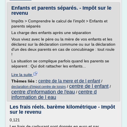
Enfants et parents séparés. - Impôt sur le
revenu
Impôts > Comprendre le calcul de l'impôt > Enfants et
parents séparés
La charge des enfants après une séparation
Vous vivez avec le père ou la mère de vos enfants et les
déclarez sur la déclaration commune ou sur la déclaration
d'un des deux parents en cas de concubinage : tout roule
!
La situation se complique parfois quand les parents se
séparent : Qui doit rattacher les enfants...
Lire la suite
centre de la mere et de l enfant
Thèmes liés :
/
centre de l enfant
/
/
declaration d'impot centre de loisirs
centre d'information de l'eau
centre d
/
information de l eau
Les frais réels. barème kilométrique - Impôt
sur le revenu
0,121
Les frais de carburant sont donnés en euro et par